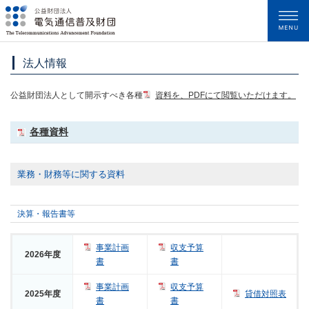
メニュー
法人情報
公益財団法人として開示すべき各種
資料を、PDFにて閲覧いただけます。
各種資料
業務・財務等に関する資料
決算・報告書等
事業計画
収支予算
2026年度
書
書
事業計画
収支予算
2025年度
貸借対照表
書
書