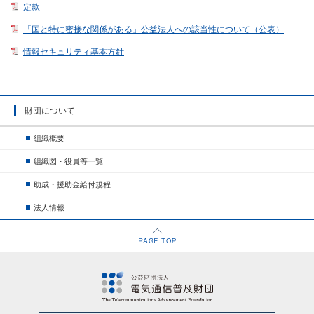
定款
「国と特に密接な関係がある」公益法人への該当性について（公表）
情報セキュリティ基本方針
財団について
組織概要
組織図・役員等一覧
助成・援助金給付規程
法人情報
ページの先頭へ戻る