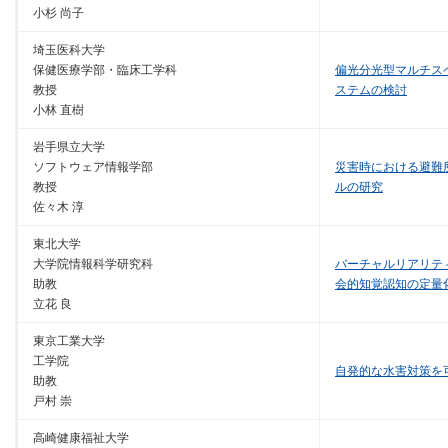
小杉 尚子
埼玉医科大学
保健医療学部・臨床工学科
偏光分光型マルチス
教授
ステムの検討
小林 直樹
岩手県立大学
ソフトウェア情報学部
災害時における避難
教授
ルの研究
佐々木 淳
東北大学
大学院情報科学研究科
バーチャルリアリテ
助教
会的知覚認知の定量
立花 良
東京工業大学
工学院
自発的な水害対策を
助教
戸村 崇
高崎健康福祉大学