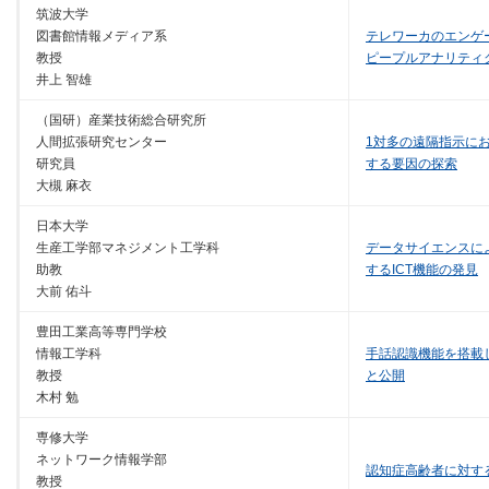
筑波大学
図書館情報メディア系
テレワーカのエンゲ
教授
ピープルアナリティ
井上 智雄
（国研）産業技術総合研究所
人間拡張研究センター
1対多の遠隔指示に
研究員
する要因の探索
大槻 麻衣
日本大学
生産工学部マネジメント工学科
データサイエンスによ
助教
するICT機能の発見
大前 佑斗
豊田工業高等専門学校
情報工学科
手話認識機能を搭載
教授
と公開
木村 勉
専修大学
ネットワーク情報学部
認知症高齢者に対す
教授