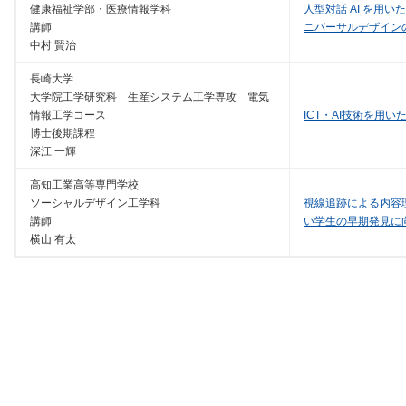
健康福祉学部・医療情報学科
人型対話 AI を用
講師
ニバーサルデザイン
中村 賢治
長崎大学
大学院工学研究科 生産システム工学専攻 電気
情報工学コース
ICT・AI技術を用
博士後期課程
深江 一輝
高知工業高等専門学校
ソーシャルデザイン工学科
視線追跡による内容
講師
い学生の早期発見に
横山 有太