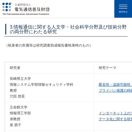
メニュー
3.情報通信に関する人文学・社会科学分野及び技術分野
の両分野にわたる研究
（執筆者の所属等は研究調査助成報告書執筆時のもの）
研究者
研究テーマ
長崎県立大学
情報システム学部情報セキュリティ学科
匿名性・追跡可能性
教授
プライバシ保護の枠
穴田 啓晃
立命館大学
情報理工学部
インターネット上の
准教授
データ化に関する研
泉 朋子