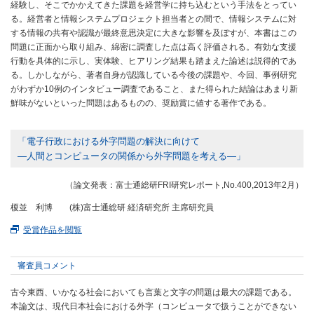
経験し、そこでかかえてきた課題を経営学に持ち込むという手法をとってい
る。経営者と情報システムプロジェクト担当者との間で、情報システムに対
する情報の共有や認識が最終意思決定に大きな影響を及ぼすが、本書はこの
問題に正面から取り組み、綿密に調査した点は高く評価される。有効な支援
行動を具体的に示し、実体験、ヒアリング結果も踏まえた論述は説得的であ
る。しかしながら、著者自身が認識している今後の課題や、今回、事例研究
がわずか10例のインタビュー調査であること、また得られた結論はあまり新
鮮味がないといった問題はあるものの、奨励賞に値する著作である。
「電子行政における外字問題の解決に向けて
―人間とコンピュータの関係から外字問題を考える―」
（論文発表：富士通総研FRI研究レポート,No.400,2013年2月）
榎並 利博 (株)富士通総研 経済研究所 主席研究員
受賞作品を閲覧
審査員コメント
古今東西、いかなる社会においても言葉と文字の問題は最大の課題である。
本論文は、現代日本社会における外字（コンピュータで扱うことができない