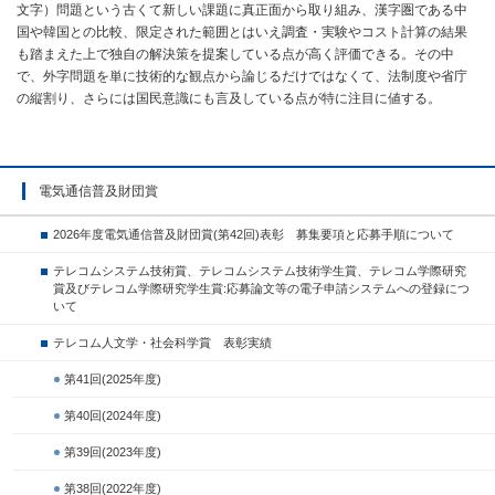
文字）問題という古くて新しい課題に真正面から取り組み、漢字圏である中
国や韓国との比較、限定された範囲とはいえ調査・実験やコスト計算の結果
も踏まえた上で独自の解決策を提案している点が高く評価できる。その中
で、外字問題を単に技術的な観点から論じるだけではなくて、法制度や省庁
の縦割り、さらには国民意識にも言及している点が特に注目に値する。
電気通信普及財団賞
2026年度電気通信普及財団賞(第42回)表彰 募集要項と応募手順について
テレコムシステム技術賞、テレコムシステム技術学生賞、テレコム学際研究
賞及びテレコム学際研究学生賞:応募論文等の電子申請システムへの登録につ
いて
テレコム人文学・社会科学賞 表彰実績
第41回(2025年度)
第40回(2024年度)
第39回(2023年度)
第38回(2022年度)