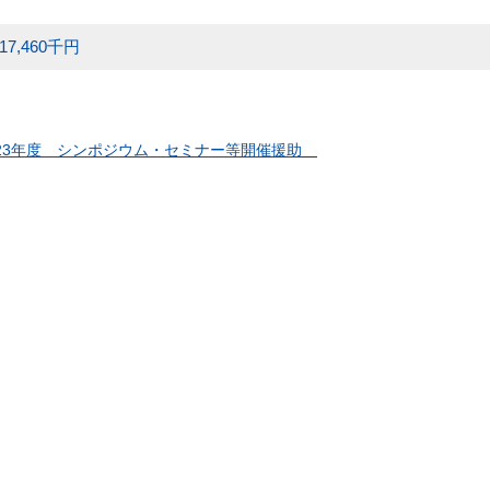
 17,460千円
023年度 シンポジウム・セミナー等開催援助